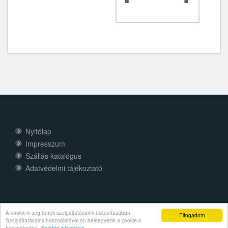
Nyitólap
Impresszum
Szállás katalógus
Adatvédelmi tájékoztató
A cookie-k segítenek szolgáltatásaink biztosításában.
Elfogadom
Szolgáltatásaink használatával ön beleegyezik a cookie-k
használatába.
További információ