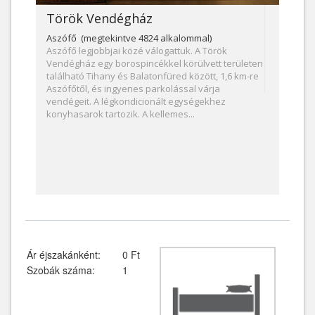
Török Vendégház
Aszófő (megtekintve 4824 alkalommal)
Aszófő legjobbjai közé válogattuk. A Török
Vendégház egy borospincékkel körülvett területen
található Tihany és Balatonfüred között, 1,6 km-re
Aszófőtől, és ingyenes parkolással várja
vendégeit. A légkondicionált egységekhez
konyhasarok tartozik. A kellemes...
Ár éjszakánként:
0 Ft
Szobák száma:
1