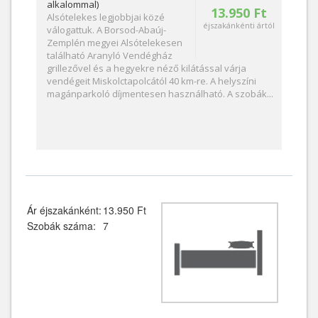
alkalommal)
13.950 Ft
Alsótelekes legjobbjai közé
éjszakánkénti ártól
válogattuk. A Borsod-Abaúj-
Zemplén megyei Alsótelekesen
található Aranyló Vendégház
grillezővel és a hegyekre néző kilátással várja
vendégeit Miskolctapolcától 40 km-re. A helyszíni
magánparkoló díjmentesen használható. A szobák...
Ár éjszakánként:
13.950 Ft
Szobák száma:
7