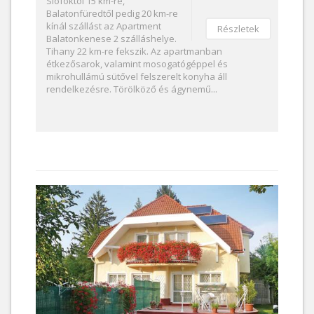
Siófoktól 15 km-re,
Balatonfüredtől pedig 20 km-re
kínál szállást az Apartment
Részletek
Balatonkenese 2 szálláshelye.
Tihany 22 km-re fekszik. Az apartmanban
étkezősarok, valamint mosogatógéppel és
mikrohullámú sütővel felszerelt konyha áll
rendelkezésre. Törölköző és ágynemű...