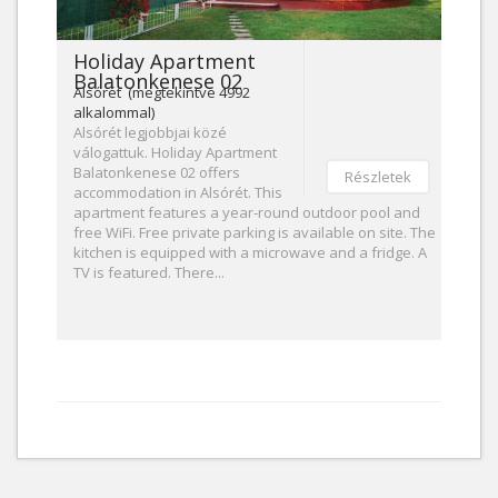
Holiday Apartment
Balatonkenese 02
Alsórét (megtekintve 4992
alkalommal)
Alsórét legjobbjai közé
válogattuk. Holiday Apartment
Balatonkenese 02 offers
Részletek
accommodation in Alsórét. This
apartment features a year-round outdoor pool and
free WiFi. Free private parking is available on site. The
kitchen is equipped with a microwave and a fridge. A
TV is featured. There...