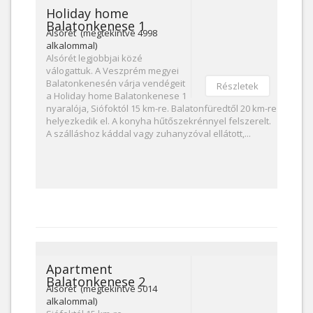
Holiday home
Balatonkenese 1
Alsórét (megtekintve 4998
alkalommal)
Alsórét legjobbjai közé
válogattuk. A Veszprém megyei
Balatonkenesén várja vendégeit
Részletek
a Holiday home Balatonkenese 1
nyaralója, Siófoktól 15 km-re. Balatonfüredtől 20 km-re
helyezkedik el. A konyha hűtőszekrénnyel felszerelt.
A szálláshoz káddal vagy zuhanyzóval ellátott,...
Apartment
Balatonkenese 2
Alsórét (megtekintve 5014
alkalommal)