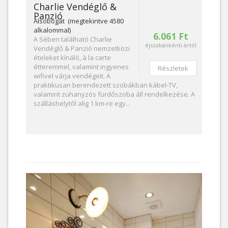
Charlie Vendéglő &
Panzió
Alsobogát (megtekintve 4580
alkalommal)
6.061 Ft
A Sében található Charlie
éjszakánkénti ártól
Vendéglő & Panzió nemzetközi
ételeket kínáló, à la carte
étteremmel, valamint ingyenes
Részletek
wifivel várja vendégeit. A
praktikusan berendezett szobákban kábel-TV,
valamint zuhanyzós fürdőszoba áll rendelkezése. A
szálláshelytől alig 1 km-re egy...