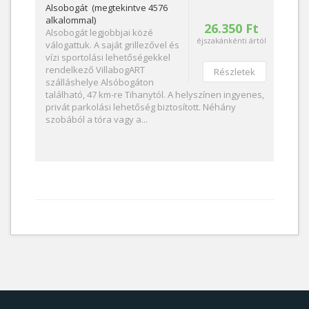
Alsobogát (megtekintve 4576
alkalommal)
26.350 Ft
Alsobogát legjobbjai közé
éjszakánkénti ártól
válogattuk. A saját grillezővel és
vízi sportolási lehetőségekkel
rendelkező VillabogART
Részletek
szálláshelye Alsóbogáton
található, 47 km-re Tihanytól. A helyszínen ingyenes,
privát parkolási lehetőség biztosított. Néhány
szobából a tóra vagy a...