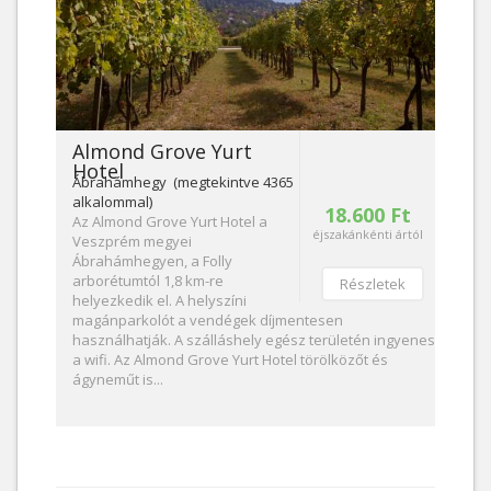
Almond Grove Yurt
Hotel
Ábrahámhegy (megtekintve 4365
alkalommal)
18.600 Ft
Az Almond Grove Yurt Hotel a
éjszakánkénti ártól
Veszprém megyei
Ábrahámhegyen, a Folly
arborétumtól 1,8 km-re
Részletek
helyezkedik el. A helyszíni
magánparkolót a vendégek díjmentesen
használhatják. A szálláshely egész területén ingyenes
a wifi. Az Almond Grove Yurt Hotel törölközőt és
ágyneműt is...