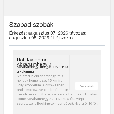
Szabad szobák
Érkezés: augusztus 07, 2026 távozás:
augusztus 08, 2026 (1 éjszaka)
Holiday Home
Abrahamhegy 2
Ábrahámhegy (megtekintve 4413
alkalommal)
Situated in Ábrahámhegy, this
holiday home is set 1.5 km from
Folly Arboretum. A dishwasher
Részletek
and a microwave can be found in
the kitchen and there is a private bathroom. Holiday
Home Abrahamhegy 2 2014. okt. 6. óta várja
szeretettel a Booking.com vendégeit. Nyaraló: 10 fő...