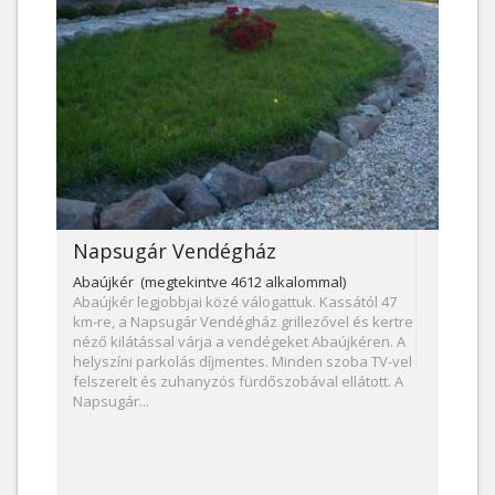
Napsugár Vendégház
Abaújkér (megtekintve 4612 alkalommal)
Abaújkér legjobbjai közé válogattuk. Kassától 47
km-re, a Napsugár Vendégház grillezővel és kertre
néző kilátással várja a vendégeket Abaújkéren. A
helyszíni parkolás díjmentes. Minden szoba TV-vel
felszerelt és zuhanyzós fürdőszobával ellátott. A
Napsugár...