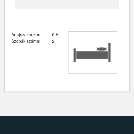
Ár éjszakánként:
0 Ft
Szobák száma:
2