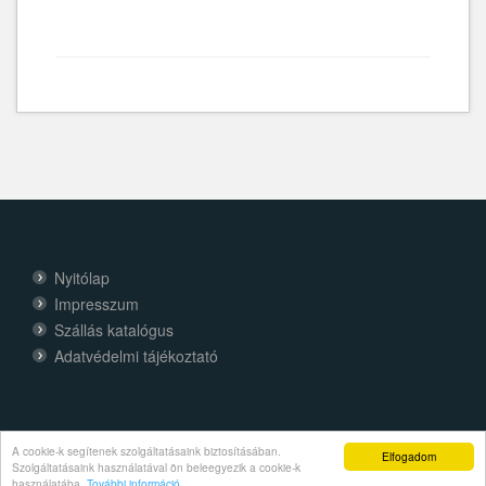
Nyitólap
Impresszum
Szállás katalógus
Adatvédelmi tájékoztató
A cookie-k segítenek szolgáltatásaink biztosításában.
Elfogadom
Szolgáltatásaink használatával ön beleegyezik a cookie-k
használatába.
További információ