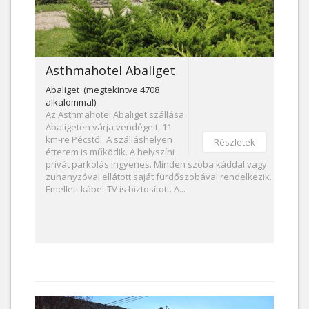
Asthmahotel Abaliget
Abaliget (megtekintve 4708
alkalommal)
Az Asthmahotel Abaliget szállása
Abaligeten várja vendégeit, 11
km-re Pécstől. A szálláshelyen
Részletek
étterem is működik. A helyszíni
privát parkolás ingyenes. Minden szoba káddal vagy
zuhanyzóval ellátott saját fürdőszobával rendelkezik.
Emellett kábel-TV is biztosított. A...