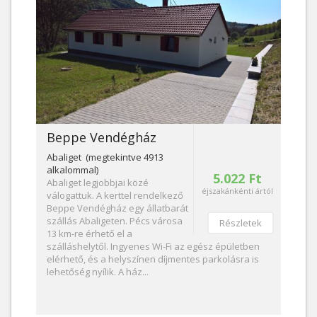
Beppe Vendégház
Abaliget (megtekintve 4913
alkalommal)
5.022 Ft
Abaliget legjobbjai közé
éjszakánkénti ártól
válogattuk. A kerttel rendelkező
Beppe Vendégház egy állatbarát
szállás Abaligeten. Pécs városa
Részletek
13 km-re érhető el a
szálláshelytől. Ingyenes Wi-Fi az egész épületben
elérhető, és a helyszínen díjmentes parkolásra is
lehetőség nyílik. A ház...