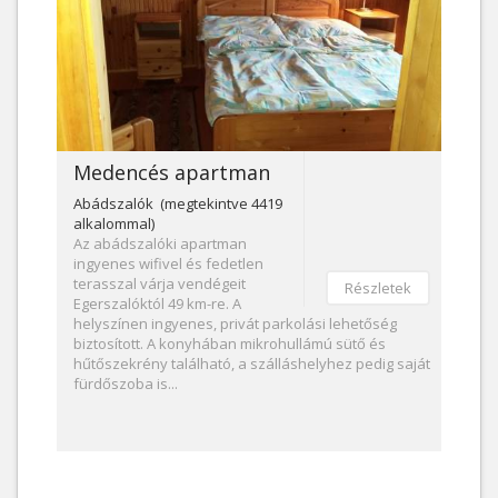
Medencés apartman
Abádszalók (megtekintve 4419
alkalommal)
Az abádszalóki apartman
ingyenes wifivel és fedetlen
terasszal várja vendégeit
Részletek
Egerszalóktól 49 km-re. A
helyszínen ingyenes, privát parkolási lehetőség
biztosított. A konyhában mikrohullámú sütő és
hűtőszekrény található, a szálláshelyhez pedig saját
fürdőszoba is...