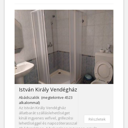
István Király Vendégház
Abádszalók (megtekintve 4523
alkalommal)
Az István Király Vendégház
állatbarát szálláslehetőséget
kínál ingyenes wifivel, grillezési
Részletek
lehetőséggel és napozóterasszal