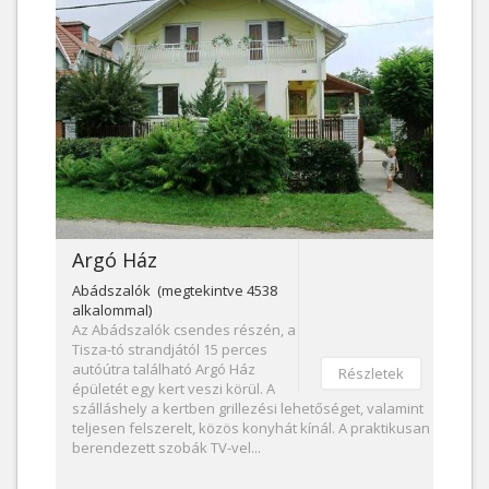
Argó Ház
Abádszalók (megtekintve 4538
alkalommal)
Az Abádszalók csendes részén, a
Tisza-tó strandjától 15 perces
autóútra található Argó Ház
Részletek
épületét egy kert veszi körül. A
szálláshely a kertben grillezési lehetőséget, valamint
teljesen felszerelt, közös konyhát kínál. A praktikusan
berendezett szobák TV-vel...