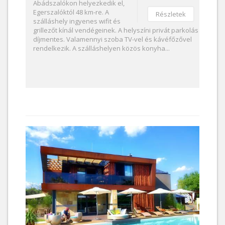
Abádszalókon helyezkedik el,
Egerszalóktól 48 km-re. A
Részletek
szálláshely ingyenes wifit és
grillezőt kínál vendégeinek. A helyszíni privát parkolás
díjmentes. Valamennyi szoba TV-vel és kávéfőzővel
rendelkezik. A szálláshelyen közös konyha...