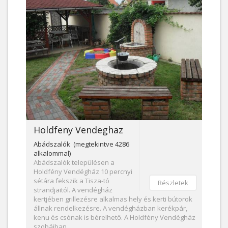
Holdfeny Vendeghaz
Abádszalók (megtekintve 4286
alkalommal)
Abádszalók településen a
Holdfény Vendégház 10 percnyi
sétára fekszik a Tisza-tó
Részletek
strandjaitól. A vendégház
kertjében grillezésre alkalmas hely és kerti bútorok
állnak rendelkezésre. A vendégházban kerékpár,
kenu és csónak is bérelhető. A Holdfény Vendégház
szobáiban...