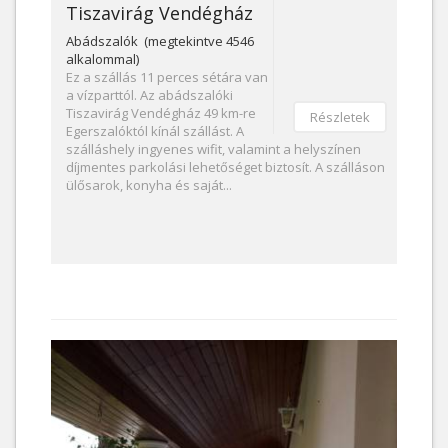
Tiszavirág Vendégház
Abádszalók (megtekintve 4546
alkalommal)
Ez a szállás 11 perces sétára van
a vízparttól. Az abádszalóki
Tiszavirág Vendégház 49 km-re
Részletek
Egerszalóktól kínál szállást. A
szálláshely ingyenes wifit, valamint a helyszínen
díjmentes parkolási lehetőséget biztosít. A szálláson
ülősarok, konyha és saját...