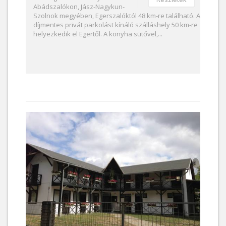
Abádszalókon, Jász-Nagykun-
Szolnok megyében, Egerszalóktól 48 km-re található. A
díjmentes privát parkolást kínáló szálláshely 50 km-re
helyezkedik el Egertől. A konyha sütővel,...