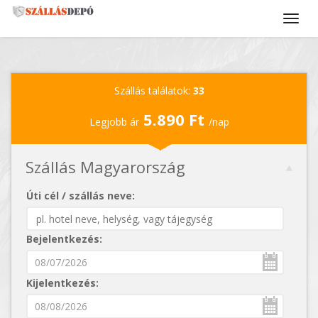
Szállás találatok:
33
5.890 Ft
Legjobb ár
/nap
Szállás Magyarország
Úti cél / szállás neve:
Bejelentkezés:
Kijelentkezés: