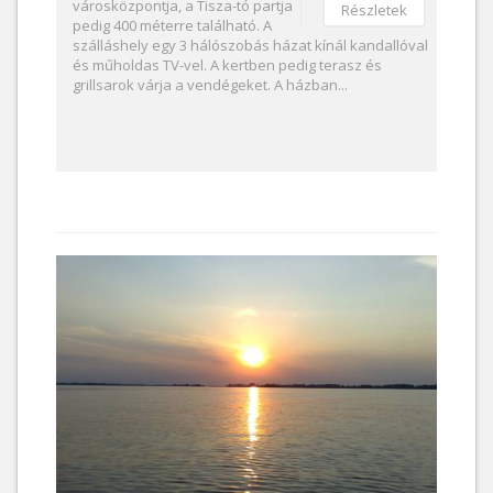
városközpontja, a Tisza-tó partja
Részletek
pedig 400 méterre található. A
szálláshely egy 3 hálószobás házat kínál kandallóval
és műholdas TV-vel. A kertben pedig terasz és
grillsarok várja a vendégeket. A házban...