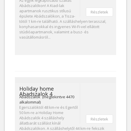
Az egyik legkapósabb szállás
Abádszalókon! A Kiad-lak
apartmanok rusztikus stílusú
Részletek
épülete Abádszalókon, a Tisza-
tótól 1 km-re található. A szálláshelyen terasszal,
konyhasarokkal és ingyenes Wi-Fi-vel ellátott
stúdióapartmanok, valamint a busz- és
vasútállomásról...
Holiday home
Abadszalok 4
Abádszalók (megtekintve 4470
alkalommal)
Egerszalóktól 48 km-re és Egertől
50 km-re a Holiday Home
Abádszalók 4 szálláshely
Részletek
állatbarát szállást kínál
Abádszalókon. A szálláshelytől 44 km-re fekszik