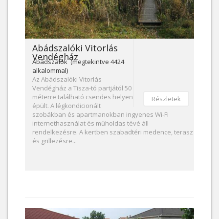
Abádszalóki Vitorlás
Vendégház
Abádszalók (megtekintve 4424
alkalommal)
Az Abádszalóki Vitorlás
Vendégház a Tisza-tó partjától 50
méterre található csendes helyen
Részletek
épült. A légkondicionált
szobákban és apartmanokban ingyenes Wi-Fi
internethasználat és műholdas tévé áll
rendelkezésre. A kertben szabadtéri medence, terasz
és grillezésre...