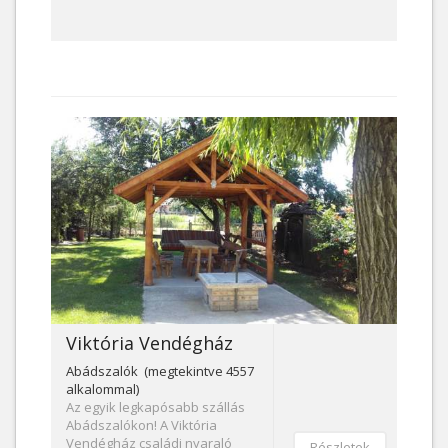
Viktória Vendégház
Abádszalók (megtekintve 4557
alkalommal)
Az egyik legkapósabb szállás
Abádszalókon! A Viktória
Vendégház családi nyaraló
Részletek