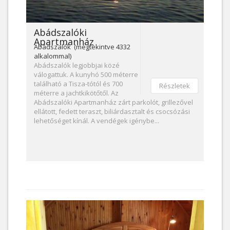
Abádszalóki
Apartmanház
Abádszalók (megtekintve 4332
alkalommal)
Abádszalók legjobbjai közé
válogattuk. A kunyhó 500 méterre
található a Tisza-tótól és 700
Részletek
méterre a jachtkikötőtől. Az
Abádszalóki Apartmanház zárt parkolót, grillezővel
ellátott, fedett teraszt, biliárdasztalt és csocsózási
lehetőséget kínál. A vendégek igénybe...