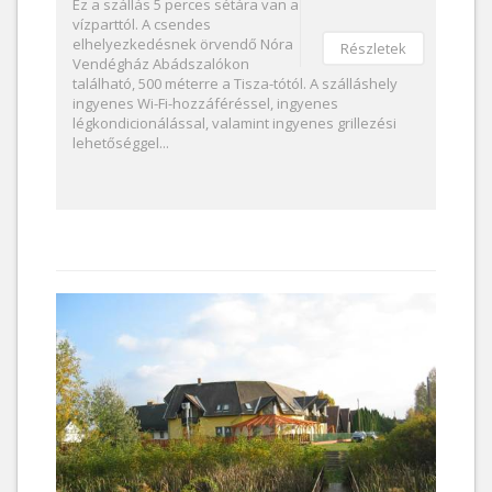
Ez a szállás 5 perces sétára van a
vízparttól. A csendes
elhelyezkedésnek örvendő Nóra
Részletek
Vendégház Abádszalókon
található, 500 méterre a Tisza-tótól. A szálláshely
ingyenes Wi-Fi-hozzáféréssel, ingyenes
légkondicionálással, valamint ingyenes grillezési
lehetőséggel...