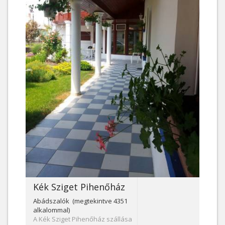
Kék Sziget Pihenőház
Abádszalók (megtekintve 4351
alkalommal)
A Kék Sziget Pihenőház szállása