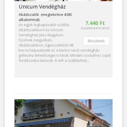
Unicum Vendégház
Abádszalók (megtekintve 4385
alkalommal)
7.440 Ft
Az egyik legkapósabb szállás
éjszakánkénti ártól
Abádszalókon! Az Unicum
Vendégház Jász-Nagykun-
Szolnok megyében,
Részletek
Abádszalókon, Egerszalóktól 48
km-re helyezkedik el. A kertre néző vendégház
grillezési lehetőséget is kínál. Minden szobához saját
fürdőszoba tartozik. A wifi a szálláshely...