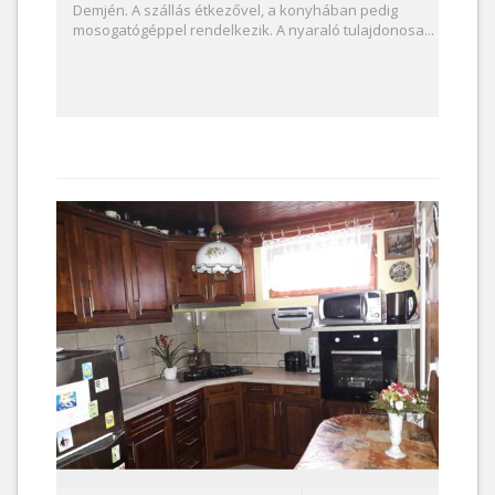
Demjén. A szállás étkezővel, a konyhában pedig
mosogatógéppel rendelkezik. A nyaraló tulajdonosa...