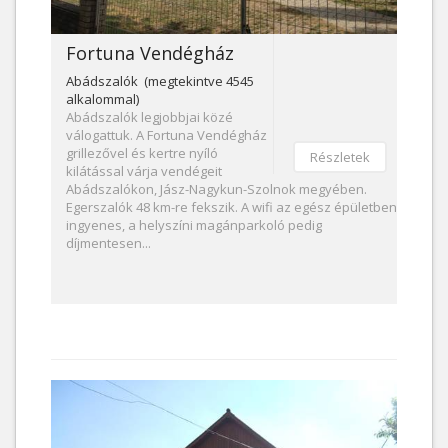
Fortuna Vendégház
Abádszalók (megtekintve 4545
alkalommal)
Abádszalók legjobbjai közé
válogattuk. A Fortuna Vendégház
grillezővel és kertre nyíló
Részletek
kilátással várja vendégeit
Abádszalókon, Jász-Nagykun-Szolnok megyében.
Egerszalók 48 km-re fekszik. A wifi az egész épületben
ingyenes, a helyszíni magánparkoló pedig
díjmentesen...