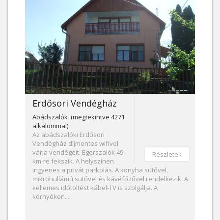
Erdősori Vendégház
Abádszalók (megtekintve 4271
alkalommal)
Az abádszalóki Erdősori
Vendégház díjmentes wifivel
várja vendégeit. Egerszalók 49
Részletek
km-re fekszik. A helyszínen
ingyenes a privát parkolás. A konyha sütővel,
mikrohullámú sütővel és kávéfőzővel rendelkezik. A
kellemes időtöltést kábel-TV is szolgálja. A
környéken...