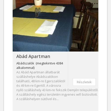
Abád Apartman
Abádszalók (megtekintve 4384
alkalommal)
Az Abád Apartman állatbarát
szálláshelye Abádszalókon
található, 48 km-re Egerszalóktól
Részletek
és 49 km-re Egertől. A városra
nyíló szálláshely 43 km-re fekszik Demjén településtől.
A szálláshely egész területén ingyenes wifi biztosított.
A szálláshelyen sütővel és...