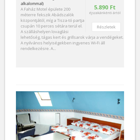
alkalommal)
5.890 Ft
A Faház Motel épülete 200
éjszakánkénti ártól
méterre fekszik Abádszalók
központjától, míg a Tisza-tó partja
csupán 10 perces sétára terül el.
Részletek
A szálláshelyen lovaglási
lehetőség, tágas kert és grillsarok várja a vendégeket.
A nyilvános helyiségekben ingyenes Wi-Fi áll
rendelkezésre. A...