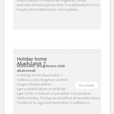
Abádszalókon. A helyszínen ingyenes, privát
parkolási lehetőség biztosított. A szálláshelyen közös
konyha áll rendelkezésre. A környéken...
Holiday home
Abadszalok 7
Abádszalók (megtekintve 4568
alkalommal)
A Holiday home Abadszalok 7
szállása a Jász-Nagykun-Szolnok
megyei Abádszalókon,
Részletek
Egerszalóktól 48 km-re található.
Eger 50 km-re fekszik a nyaralótól. A konyhában
hűtőszekrény, főzőlap és kávéfőző áll rendelkezésre.
Törölköző és ágynemű biztosított. A szálláshoz...