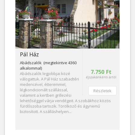
Pál Ház
Abádszalók (megtekintve 4360
alkalommal)
7.750 Ft
Abádszalók legjobbjai közé
éjszakánkénti ártól
válogattuk. A Pál Ház szabadtéri
medencével, étteremmel,
légkondicionált szállással,
Részletek
valamint a kertben grillezési
lehetőséggel várja vendégeit. A szobákhoz közös
fürdőszoba tartozik. Törölköző és ágynemű
biztosított. A szálláshelyen...