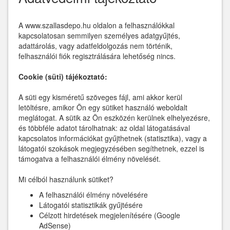
A www.szallasdepo.hu oldalon a felhasználókkal
kapcsolatosan semmilyen személyes adatgyűjtés,
adattárolás, vagy adatfeldolgozás nem történik,
felhasználói fiók regisztrálására lehetőség nincs.
Cookie (süti) tájékoztató:
A süti egy kisméretű szöveges fájl, ami akkor kerül
letöltésre, amikor Ön egy sütiket használó weboldalt
meglátogat. A sütik az Ön eszközén kerülnek elhelyezésre,
és többféle adatot tárolhatnak: az oldal látogatásával
kapcsolatos információkat gyűjthetnek (statisztika), vagy a
látogatói szokások megjegyzésében segíthetnek, ezzel is
támogatva a felhasználói élmény növelését.
Mi célból használunk sütiket?
A felhasználói élmény növelésére
Látogatói statisztikák gyűjtésére
Célzott hirdetések megjelenítésére (Google
AdSense)