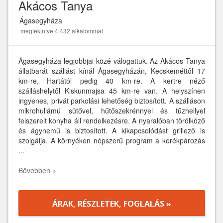
Akácos Tanya
Ágasegyháza
megtekintve 4.432 alkalommal
Ágasegyháza legjobbjai közé válogattuk. Az Akácos Tanya
állatbarát szállást kínál Ágasegyházán, Kecskeméttől 17
km-re, Hartától pedig 40 km-re. A kertre néző
szálláshelytől Kiskunmajsa 45 km-re van. A helyszínen
ingyenes, privát parkolási lehetőség biztosított. A szálláson
mikrohullámú sütővel, hűtőszekrénnyel és tűzhellyel
felszerelt konyha áll rendelkezésre. A nyaralóban törölköző
és ágynemű is biztosított. A kikapcsolódást grillező is
szolgálja. A környéken népszerű program a kerékpározás
...
Bővebben »
ÁRAK, RÉSZLETEK, FOGLALÁS »