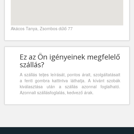
Akácos Tanya, Zsombos dűlő 77
Ez az Ön igényeinek megfelelő
szállás?
A szállás teljes leírását, pontos árait, szolgáltatásait
a fenti gombra kattintva láthatja. A kívánt szobák
kiválasztása után a szállás azonnal foglalható.
Azonnali szállásfoglalás, kedvező árak.