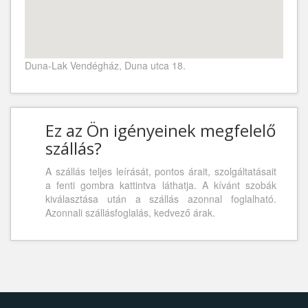
Duna-Lak Vendégház, Duna utca 18.
Ez az Ön igényeinek megfelelő
szállás?
A szállás teljes leírását, pontos árait, szolgáltatásait
a fenti gombra kattintva láthatja. A kívánt szobák
kiválasztása után a szállás azonnal foglalható.
Azonnali szállásfoglalás, kedvező árak.