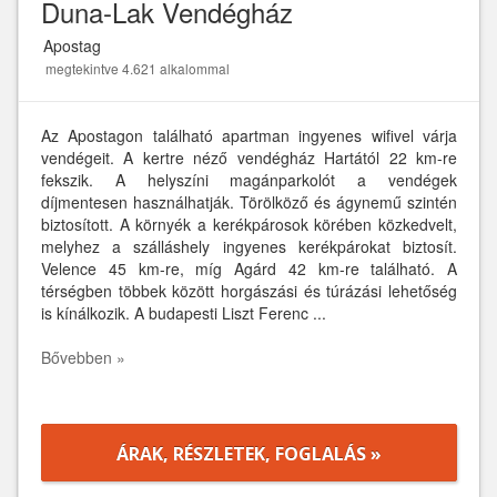
Duna-Lak Vendégház
Apostag
megtekintve 4.621 alkalommal
Az Apostagon található apartman ingyenes wifivel várja
vendégeit. A kertre néző vendégház Hartától 22 km-re
fekszik. A helyszíni magánparkolót a vendégek
díjmentesen használhatják. Törölköző és ágynemű szintén
biztosított. A környék a kerékpárosok körében közkedvelt,
melyhez a szálláshely ingyenes kerékpárokat biztosít.
Velence 45 km-re, míg Agárd 42 km-re található. A
térségben többek között horgászási és túrázási lehetőség
is kínálkozik. A budapesti Liszt Ferenc ...
Bővebben »
ÁRAK, RÉSZLETEK, FOGLALÁS »