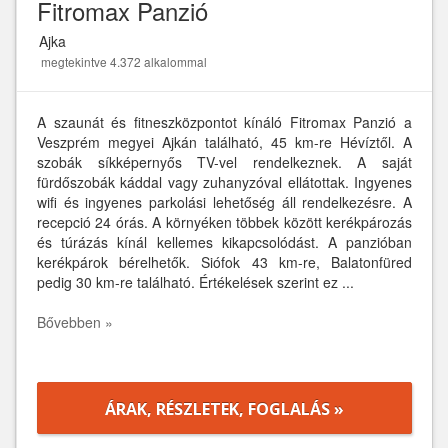
Fitromax Panzió
Ajka
megtekintve 4.372 alkalommal
A szaunát és fitneszközpontot kínáló Fitromax Panzió a
Veszprém megyei Ajkán található, 45 km-re Hévíztől. A
szobák síkképernyős TV-vel rendelkeznek. A saját
fürdőszobák káddal vagy zuhanyzóval ellátottak. Ingyenes
wifi és ingyenes parkolási lehetőség áll rendelkezésre. A
recepció 24 órás. A környéken többek között kerékpározás
és túrázás kínál kellemes kikapcsolódást. A panzióban
kerékpárok bérelhetők. Siófok 43 km-re, Balatonfüred
pedig 30 km-re található. Értékelések szerint ez ...
Bővebben »
ÁRAK, RÉSZLETEK, FOGLALÁS »