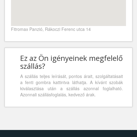
Fitromax Panzió, Rákoczi Ferenc utca 14
Ez az Ön igényeinek megfelelő
szállás?
A szállás teljes leírását, pontos árait, szolgáltatásait
a fenti gombra kattintva láthatja. A kívánt szobák
kiválasztása után a szállás azonnal foglalható.
Azonnali szállásfoglalás, kedvező árak.