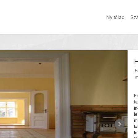
Nyitólap
Szá
H
F
m
F
t
in
l
m
k
le