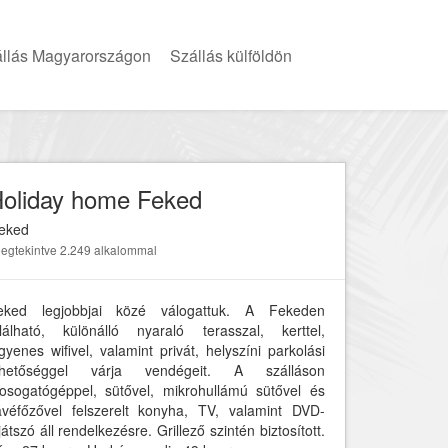
llás Magyarországon
Szállás külföldön
oliday home Feked
eked
egtekintve 2.249 alkalommal
eked legjobbjai közé válogattuk. A Fekeden
alálható, különálló nyaraló terasszal, kerttel,
gyenes wifivel, valamint privát, helyszíni parkolási
ehetőséggel várja vendégeit. A szálláson
osogatógéppel, sütővel, mikrohullámú sütővel és
ávéfőzővel felszerelt konyha, TV, valamint DVD-
játszó áll rendelkezésre. Grillező szintén biztosított.