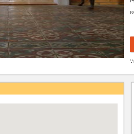
Pé
B
Vi