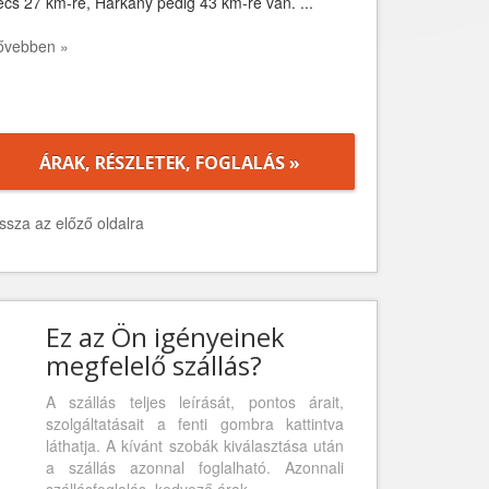
cs 27 km-re, Harkány pedig 43 km-re van. ...
ővebben »
ÁRAK, RÉSZLETEK, FOGLALÁS »
ssza az előző oldalra
Ez az Ön igényeinek
megfelelő szállás?
A szállás teljes leírását, pontos árait,
szolgáltatásait a fenti gombra kattintva
láthatja. A kívánt szobák kiválasztása után
a szállás azonnal foglalható. Azonnali