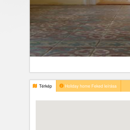
Térkép
Holiday home Feked leírása