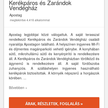
Kerékpáros és Zarándok
Vendégház
Apostag
megtekintve 4.416 alkalommal
Apostag legjobbjai közé válogattuk. A saját terasszal
rendelkező Kerékpáros és Zarándok Vendégház családi
nyaralója Apostagon található. A helyszínen ingyenes Wi-Fi
és díjmentes magánparkoló vehető igénybe. A konyhában
sütő, mikrohullámú sütő és kenyérpirító is rendelkezésre
áll. A Kerékpáros és Zarándok Vendégházban törölköző és
ágynemű is rendelkezésre áll. A saját fürdőszoba
zuhanyzós. A szálláshelyen ingyenes használható
kerékpárok biztosítottak. A környék népszerű a horgászok
körében. ...
Bővebben »
ÁRAK, RÉSZLETEK, FOGLALÁS »