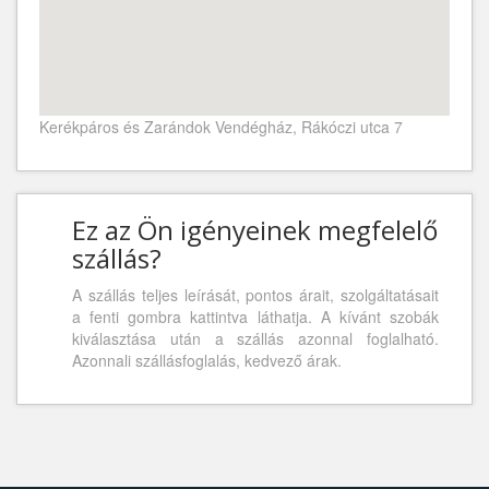
Kerékpáros és Zarándok Vendégház, Rákóczi utca 7
Ez az Ön igényeinek megfelelő
szállás?
A szállás teljes leírását, pontos árait, szolgáltatásait
a fenti gombra kattintva láthatja. A kívánt szobák
kiválasztása után a szállás azonnal foglalható.
Azonnali szállásfoglalás, kedvező árak.