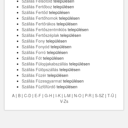
Szállás Felsőtold
településen
Szállás Fertőboz
településen
Szállás Fertőd
településen
Szállás Fertőhomok
településen
Szállás Fertőrákos
településen
Szállás Fertőszentmiklós
településen
Szállás Fertőszéplak
településen
Szállás Fony
településen
Szállás Fonyód
településen
Szállás Forró
településen
Szállás Fót
településen
Szállás Fülopjakabszállás
településen
Szállás Fülöpszállás
településen
Szállás Füzér
településen
Szállás Füzesgyarmat
településen
Szállás Fůzfőfürdő
településen
A
|
B
|
C-D
|
E-F
|
G-H
|
I-K
|
L-M
|
N-O
|
P-R
|
S-SZ
|
T-Ü
|
V-Zs