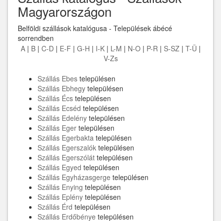
Magyarországon
Belföldi szállások katalógusa - Települések ábécé
sorrendben
A
|
B
|
C-D
|
E-F
|
G-H
|
I-K
|
L-M
|
N-O
|
P-R
|
S-SZ
|
T-Ü
|
V-Zs
Szállás Ebes
településen
Szállás Ebhegy
településen
Szállás Écs
településen
Szállás Ecséd
településen
Szállás Edelény
településen
Szállás Eger
településen
Szállás Egerbakta
településen
Szállás Egerszalók
településen
Szállás Egerszólát
településen
Szállás Egyed
településen
Szállás Egyházasgerge
településen
Szállás Enying
településen
Szállás Eplény
településen
Szállás Érd
településen
Szállás Erdőbénye
településen